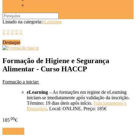
F.A.Q. – Perguntas Frequentes
Listado na categoria:
eLearning
Destaque
Formação de Higiene e Segurança
Alimentar - Curso HACCP
Formação a iniciar:
eLearning
– As formações em regime de eLearning
iniciam-se imediatamente após validação da inscrição.
Término: 19 dias úteis após início.
Funcionamento e
Requisitos
. Local: ONLINE. Preço: 185€
.00
185
€
Inscrever