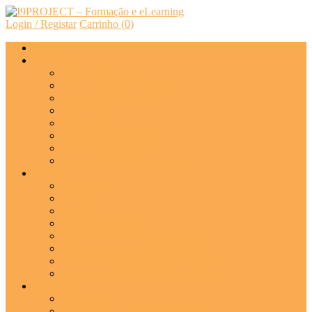
Login / Registar
Carrinho (
0
)
Início
Formação
Formação Contínua
Cursos de Média Duração
Formação Avançada
Workshops
eLearning
Formação Empresas
Formação Financiada
Aluguer de salas de formação
Serviços
Consultoria
Eventos
Tradução
Análise Estatística
Apoio Escolar e Psicopedagógico
Orientação Escolar e Vocacional
Coaching Vocacional e de Carreira
Avaliação Psicológica de Condutores
Contactos
Instalações
Acesso à plataforma de eLearning