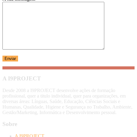
A I9PROJECT
Desde 2008 a I9PROJECT desenvolve ações de formação
profissional, quer a titulo individual, quer para organizações, em
diversas áreas: Línguas, Saúde, Educação, Ciências Sociais e
Humanas, Qualidade, Higiene e Segurança no Trabalho, Ambiente,
Gestão/Marketing, Informática e Desenvolvimento pessoal.
Sobre
A I9PROJECT