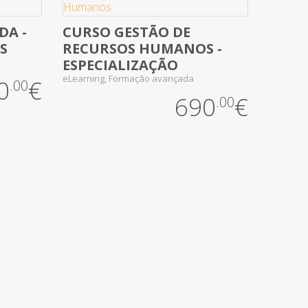
A -
CURSO GESTÃO DE
No Review Yet
S
RECURSOS HUMANOS -
ESPECIALIZAÇÃO
eLearning, Formação avançada
0
€
.00
690
€
.00