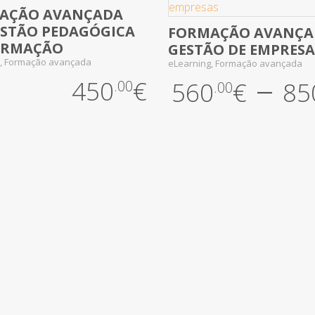
AÇÃO AVANÇADA
iew Yet
ESTÃO PEDAGÓGICA
FORMAÇÃO AVANÇAD
No Review Yet
ORMAÇÃO
GESTÃO DE EMPRESA
g, Formação avançada
eLearning, Formação avançada
–
450
€
560
€
85
.00
.00