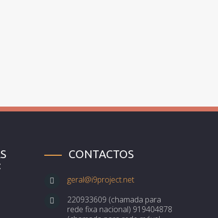
S
CONTACTOS
:
geral@i9project.net
220933609 (chamada para
rede fixa nacional) 919404878