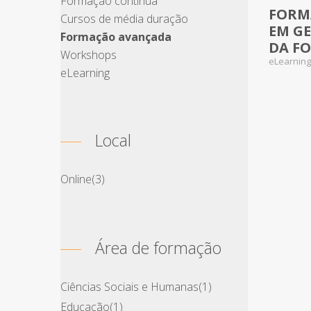
Formação contínua
FORM
No Rev
Cursos de média duração
EM G
Formação avançada
DA F
Workshops
eLearnin
eLearning
Local
Online
(3)
Área de formação
Ciências Sociais e Humanas
(1)
Educação
(1)