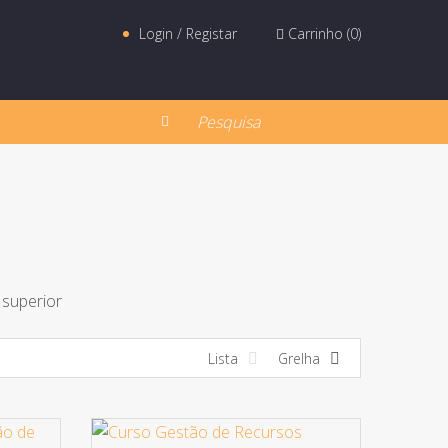
Login / Registar
Carrinho (
0
)
 superior
Lista
Grelha