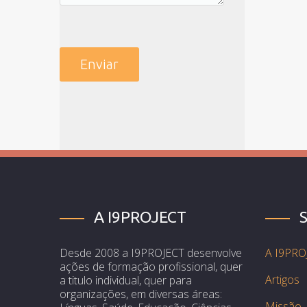
A I9PROJECT
Desde 2008 a I9PROJECT desenvolve
A I9PRO
ações de formação profissional, quer
Artigos
a titulo individual, quer para
organizações, em diversas áreas:
Missão