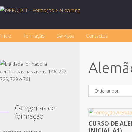
Início
Formação
Serviços
Contactos
Alemão
Ordenar por:
Categorias de
formação
CURSO DE ALE
No Review Yet
INICIAL A1)