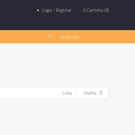
Login / Registar
Carrinho (
0
)
Lista
Grelha