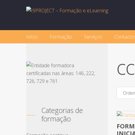
Início
Formação
Serviços
Contacto
CC
Orden
Categorias de
formação
FORM
No Rev
INICI