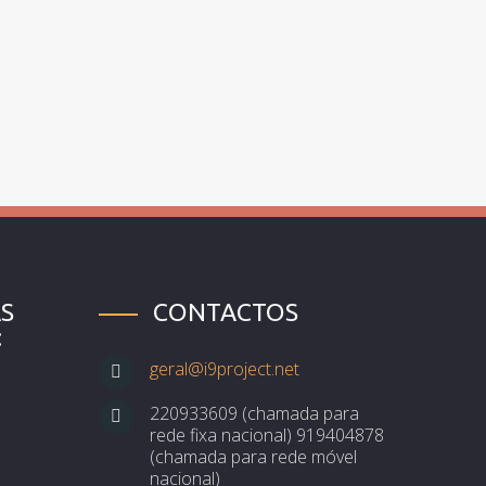
S
CONTACTOS
:
geral@i9project.net
220933609 (chamada para
rede fixa nacional) 919404878
(chamada para rede móvel
nacional)