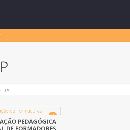
s
P
ar por:
Destaque
AÇÃO PEDAGÓGICA
iew Yet
AL DE FORMADORES