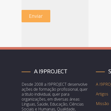
A I9PROJECT
Desde 2008 a I9PROJECT desenvolve
A I9PRO
ações de formação profissional, quer
Artigos
a titulo individual, quer para
organizações, em diversas áreas:
Missão
Línguas, Saúde, Educação, Ciências
Sociais e Humanas, Qualidade,