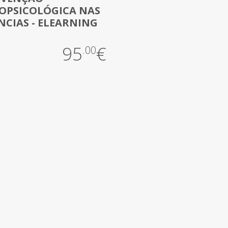
OPSICOLÓGICA NAS
CIAS - ELEARNING
g
95
€
.00