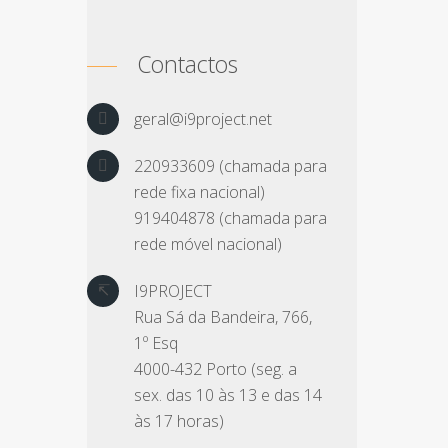
Contactos
geral@i9project.net
220933609 (chamada para
rede fixa nacional)
919404878 (chamada para
rede móvel nacional)
I9PROJECT
Rua Sá da Bandeira, 766,
1º Esq
4000-432 Porto (seg. a
sex. das 10 às 13 e das 14
às 17 horas)