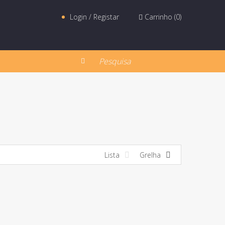
Login / Registar
Carrinho (
0
)
Lista
Grelha