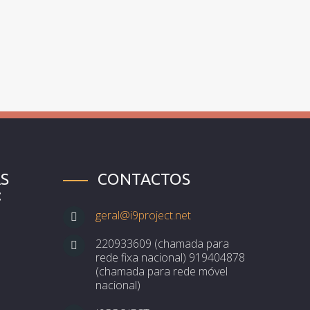
S
CONTACTOS
:
geral@i9project.net
220933609 (chamada para
rede fixa nacional) 919404878
(chamada para rede móvel
nacional)