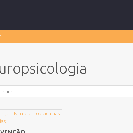
s
uropsicologia
ar por:
RVENÇÃO
iew Yet