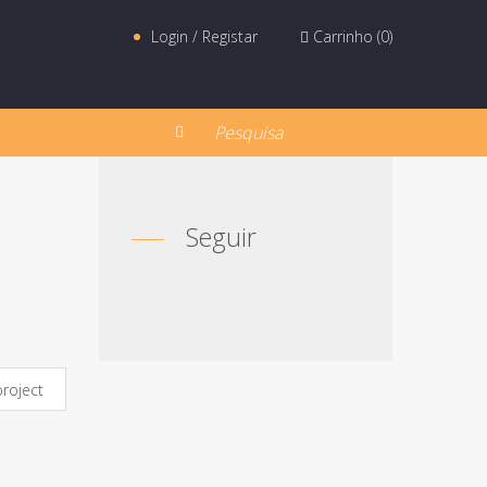
Login / Registar
Carrinho (
0
)
Seguir
project