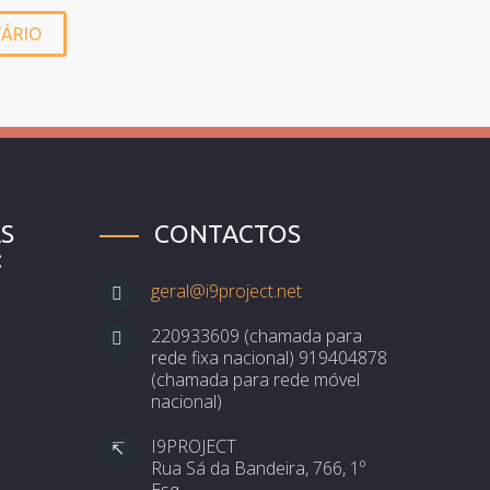
S
CONTACTOS
:
geral@i9project.net
220933609 (chamada para
rede fixa nacional) 919404878
(chamada para rede móvel
nacional)
I9PROJECT
Rua Sá da Bandeira, 766, 1º
Esq