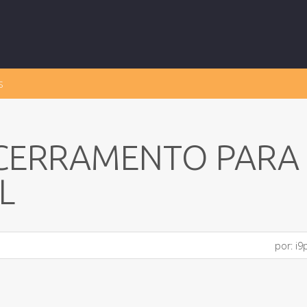
s
NCERRAMENTO PARA
L
por:
i9