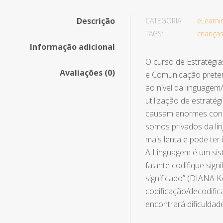
Descrição
CATEGORIA:
eLearni
TAGS:
criança
Informação adicional
O curso de Estratégi
Avaliações (0)
e Comunicação pretend
ao nível da linguagem
utilização de estraté
causam enormes cons
somos privados da li
mais lenta e pode ter
A Linguagem é um sist
falante codifique sig
significado” (DIANA 
codificação/decodifi
encontrará dificuldad