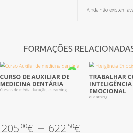
Ainda não existem av
FORMAÇÕES RELACIONADA
Em promoção!
CURSO DE AUXILIAR DE
TRABALHAR 
No Review Yet
No Review Yet
MEDICINA DENTÁRIA
INTELIGÊNCIA
Cursos de média duração, eLearning
EMOCIONAL
eLearning
–
205
€
622
€
.00
.50