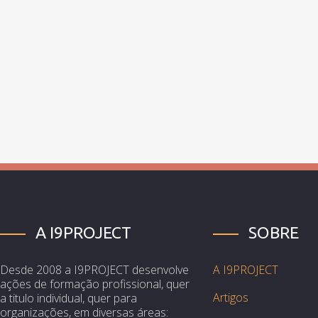
A I9PROJECT
SOBRE
Desde 2008 a I9PROJECT desenvolve
A I9PROJECT
ações de formação profissional, quer
Artigos
a titulo individual, quer para
organizações, em diversas áreas: