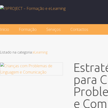
Início
Formação
Serviços
Contactos
Listado na categoria:
eLearning
Estrat
para C
Probl
e Com