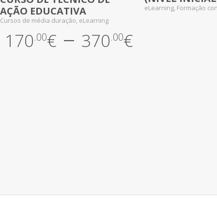
eLearning, Formação co
AÇÃO EDUCATIVA
Cursos de média duração, eLearning
–
170
€
370
€
.00
.00