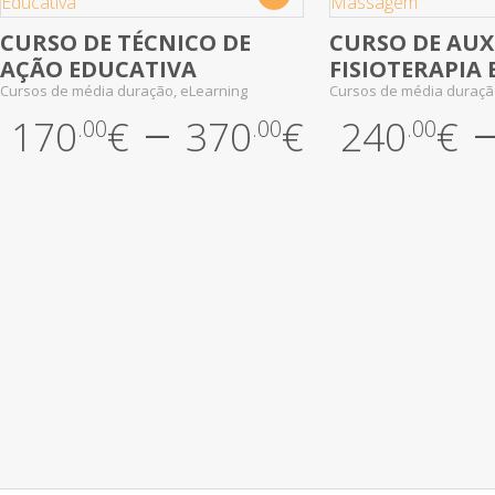
CURSO DE TÉCNICO DE
CURSO DE AUX
No Review Yet
No Review Yet
AÇÃO EDUCATIVA
FISIOTERAPIA
Cursos de média duração, eLearning
Cursos de média duraç
–
170
€
370
€
240
€
.00
.00
.00