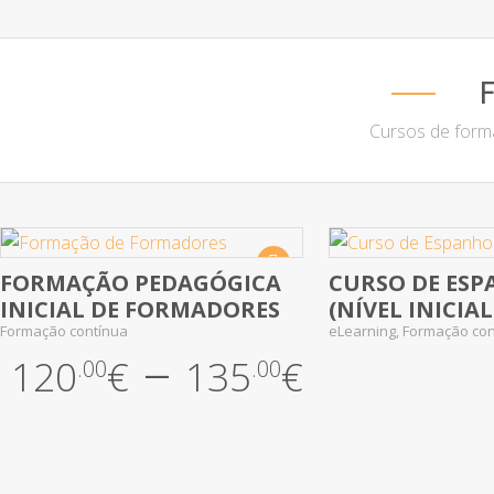
Cursos de forma
Destaque
FORMAÇÃO PEDAGÓGICA
CURSO DE ES
No Review Yet
No Review Yet
INICIAL DE FORMADORES
(NÍVEL INICIAL
Formação contínua
eLearning, Formação co
–
120
€
135
€
.00
.00