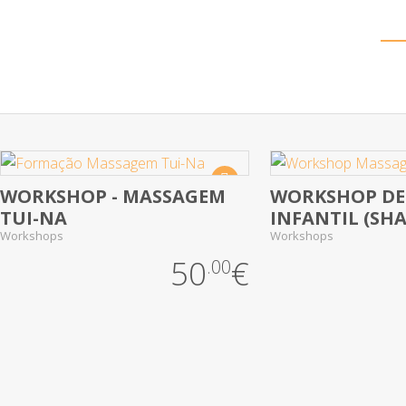
Destaque
WORKSHOP - MASSAGEM
WORKSHOP DE
No Review Yet
No Review Yet
TUI-NA
INFANTIL (SH
Workshops
Workshops
50
€
.00