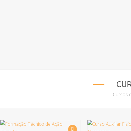
CUR
Cursos d
Destaque